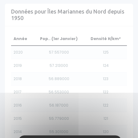
Données pour Îles Mariannes du Nord depuis
1950
Année
Pop.. (1er Janvier)
Densité H/km²
2020
57.557000
125
2019
57.213000
124
2018
56.889000
123
2017
56.553000
122
2016
56.187000
122
2015
55.779000
121
2014
55.301000
120