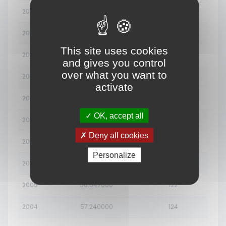
2013
54.786000
119
2012
54.306000
118
This site uses cookies
2011
54.013000
117
and gives you control
over what you want to
2010
53.971000
117
activate
2009
54.194000
117
OK, accept all
2008
54.621000
118
Deny all cookies
2007
55.215000
120
Personalize
2006
55.886000
121
2005
56.547000
122
2004
57.240000
124