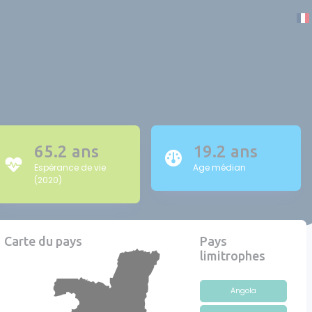
65.2 ans
19.2 ans
Espérance de vie
Age médian
(2020)
Carte du pays
Pays
limitrophes
Angola