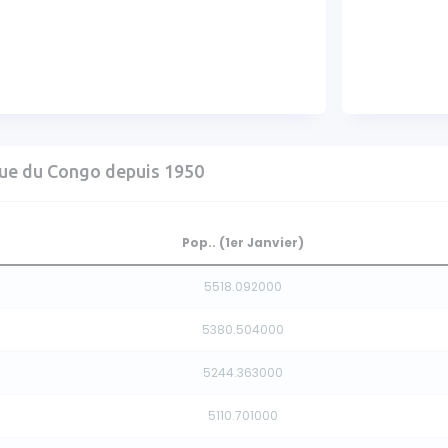
ue du Congo depuis 1950
Pop.. (1er Janvier)
5518.092000
5380.504000
5244.363000
5110.701000