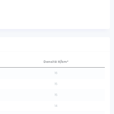
Densité H/km²
16
15
15
14