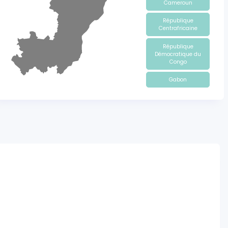
Cameroun
République
Centrafricaine
République
Démocratique du
Congo
Gabon