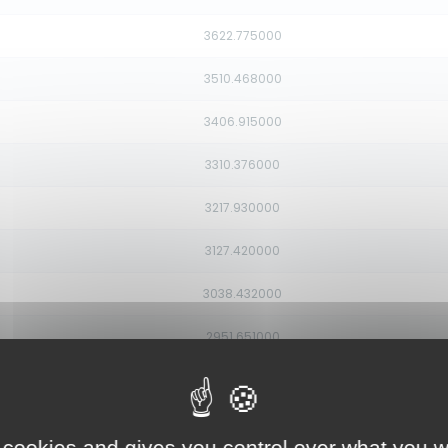
3622.775000
3510.468000
3406.915000
3310.376000
3217.930000
3127.420000
3038.432000
2951.651000
2867.283000
2785.815000
 cookies and gives you control over what you w