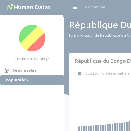
Cookies management panel
Human Datas
République Du
La population de République du Co
République du Congo
République du Congo Ev
Démographie
Population