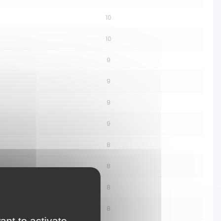
10
10
9
9
9
9
8
8
8
8
ant to activate