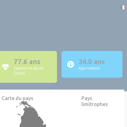
77.6 ans
34.0 ans
Espérance de vie
Age médian
(2020)
Carte du pays
Pays
limitrophes