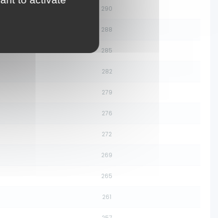
290
288
285
282
279
276
272
269
265
261
257