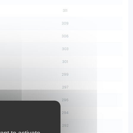
311
309
306
303
301
299
297
296
294
292
ant to activate