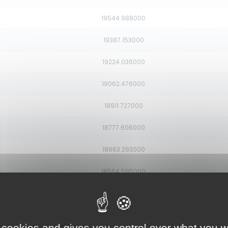
19544.988000
19387.153000
19224.036000
19062.476000
18911.727000
18777.606000
18663.293000
18564.595000
18470.897000
18367.290000
 cookies and gives you control over what you w