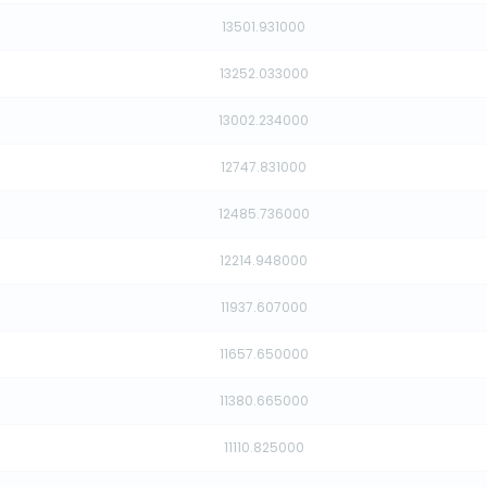
13501.931000
13252.033000
13002.234000
12747.831000
12485.736000
12214.948000
11937.607000
11657.650000
11380.665000
11110.825000