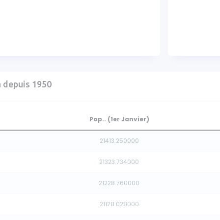
a depuis 1950
Pop.. (1er Janvier)
21413.250000
21323.734000
21228.760000
21128.028000