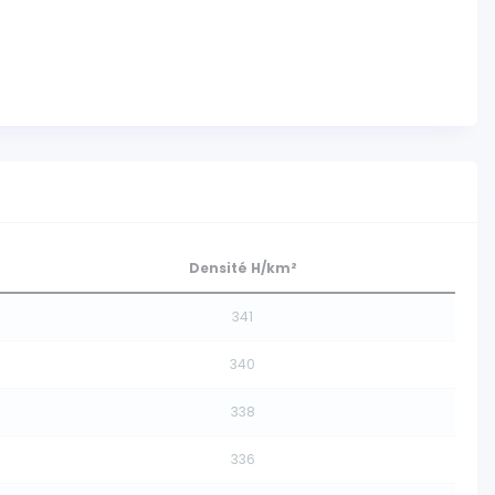
Densité H/km²
341
340
338
336