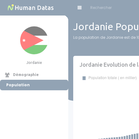
Cookies management panel
Human Datas
Jordanie Popul
La population de Jordanie est de 1
Jordanie
Jordanie Evolution de 
Démographie
Population