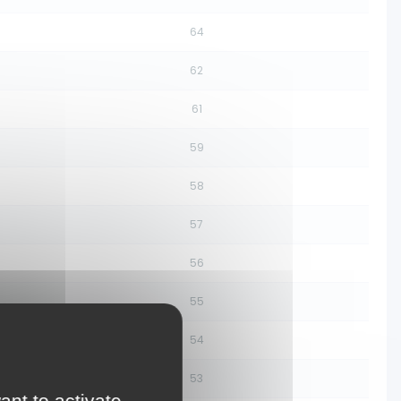
64
62
61
59
58
57
56
55
54
53
ant to activate