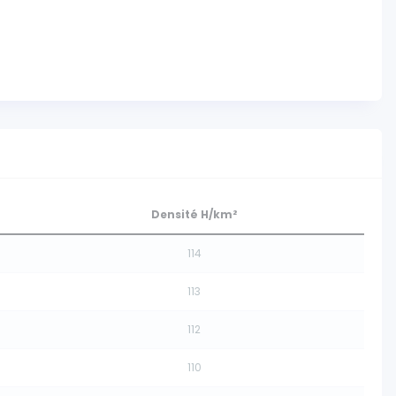
Densité H/km²
114
113
112
110