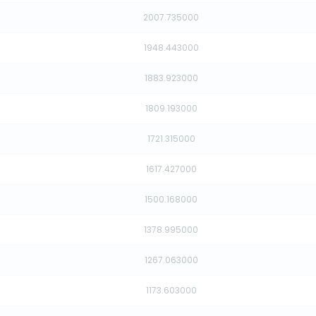
2007.735000
1948.443000
1883.923000
1809.193000
1721.315000
1617.427000
1500.168000
1378.995000
1267.063000
1173.603000