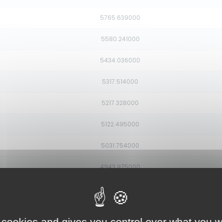
5765.639000
5580.241000
5434.036000
5317.514000
5217.328000
5122.495000
5031.754000
4943.975000
4848.536000
4732.848000
 cookies and gives you control over what you w