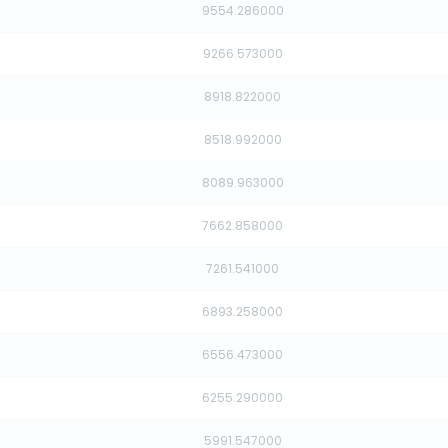
9554.286000
9266.573000
8918.822000
8518.992000
8089.963000
7662.858000
7261.541000
6893.258000
6556.473000
6255.290000
5991.547000