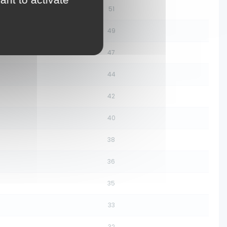
51
49
47
44
42
40
38
36
35
33
32