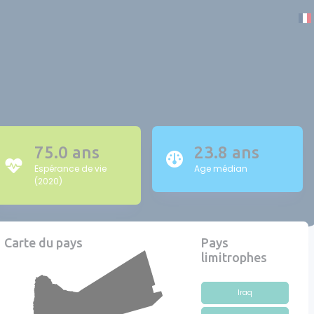
75.0 ans
23.8 ans
Espérance de vie
Age médian
(2020)
Carte du pays
Pays
limitrophes
Iraq