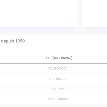
 depuis 1950
Pop.. (1er Janvier)
10203.140000
10101.697000
9965.322000
9785.840000