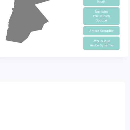
Israël
Territoire
Palestinien
Occupé
Arabie Saoudite
République
Arabe Syrienne